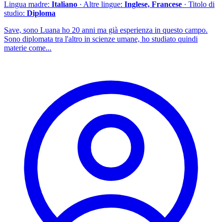
Lingua madre:
Italiano
· Altre lingue:
Inglese, Francese
· Titolo di
studio:
Diploma
Save, sono Luana ho 20 anni ma già esperienza in questo campo.
Sono diplomata tra l'altro in scienze umane, ho studiato quindi
materie come...