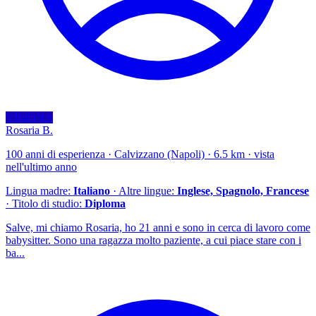
VISIONA
Rosaria B.
100 anni di esperienza · Calvizzano (Napoli) · 6.5 km · vista
nell'ultimo anno
Lingua madre:
Italiano
· Altre lingue:
Inglese, Spagnolo, Francese
· Titolo di studio:
Diploma
Salve, mi chiamo Rosaria, ho 21 anni e sono in cerca di lavoro come
babysitter. Sono una ragazza molto paziente, a cui piace stare con i
ba...