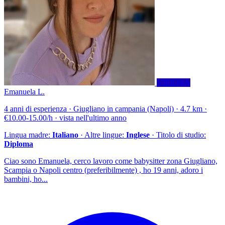
VISIONA
Emanuela L.
4 anni di esperienza · Giugliano in campania (Napoli) · 4.7 km ·
€10.00-15.00/h · vista nell'ultimo anno
Lingua madre:
Italiano
· Altre lingue:
Inglese
· Titolo di studio:
Diploma
Ciao sono Emanuela, cerco lavoro come babysitter zona Giugliano,
Scampia o Napoli centro (preferibilmente) , ho 19 anni, adoro i
bambini, ho...