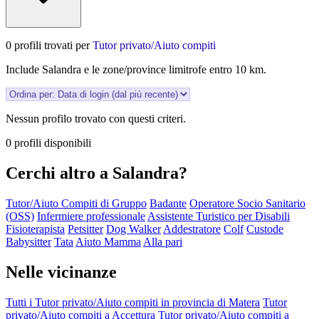
0 profili trovati per
Tutor privato/Aiuto compiti
Include Salandra e le zone/province limitrofe entro 10 km.
Nessun profilo trovato con questi criteri.
0 profili disponibili
Cerchi altro a Salandra?
Tutor/Aiuto Compiti di Gruppo
Badante
Operatore Socio Sanitario
(OSS)
Infermiere professionale
Assistente Turistico per Disabili
Fisioterapista
Petsitter
Dog Walker
Addestratore
Colf
Custode
Babysitter
Tata
Aiuto Mamma
Alla pari
Nelle vicinanze
Tutti i Tutor privato/Aiuto compiti in provincia di Matera
Tutor
privato/Aiuto compiti a Accettura
Tutor privato/Aiuto compiti a