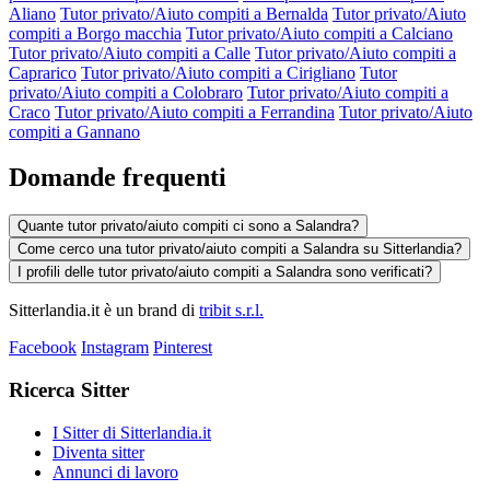
Aliano
Tutor privato/Aiuto compiti a Bernalda
Tutor privato/Aiuto
compiti a Borgo macchia
Tutor privato/Aiuto compiti a Calciano
Tutor privato/Aiuto compiti a Calle
Tutor privato/Aiuto compiti a
Caprarico
Tutor privato/Aiuto compiti a Cirigliano
Tutor
privato/Aiuto compiti a Colobraro
Tutor privato/Aiuto compiti a
Craco
Tutor privato/Aiuto compiti a Ferrandina
Tutor privato/Aiuto
compiti a Gannano
Domande frequenti
Quante tutor privato/aiuto compiti ci sono a Salandra?
Come cerco una tutor privato/aiuto compiti a Salandra su Sitterlandia?
I profili delle tutor privato/aiuto compiti a Salandra sono verificati?
Sitterlandia.it è un brand di
tribit s.r.l.
Facebook
Instagram
Pinterest
Ricerca Sitter
I Sitter di Sitterlandia.it
Diventa sitter
Annunci di lavoro