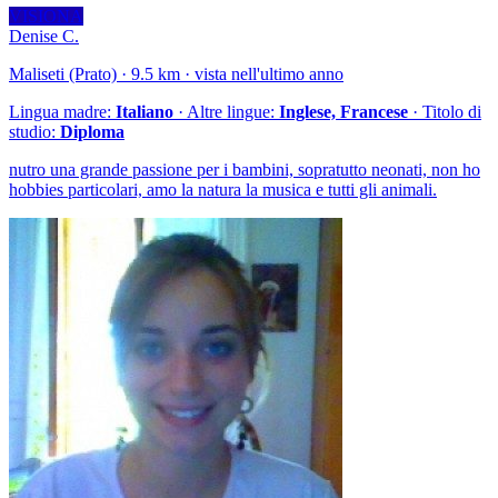
VISIONA
Denise C.
Maliseti (Prato) · 9.5 km · vista nell'ultimo anno
Lingua madre:
Italiano
· Altre lingue:
Inglese, Francese
· Titolo di
studio:
Diploma
nutro una grande passione per i bambini, sopratutto neonati, non ho
hobbies particolari, amo la natura la musica e tutti gli animali.