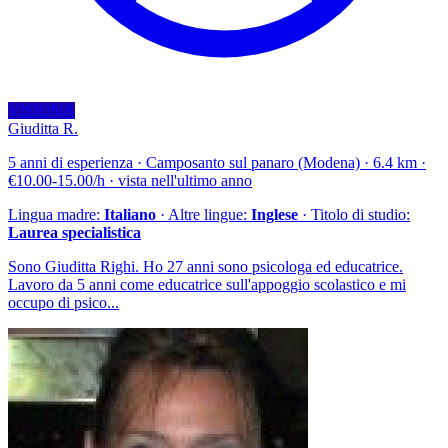
VISIONA
Giuditta R.
5 anni di esperienza · Camposanto sul panaro (Modena) · 6.4 km ·
€10.00-15.00/h · vista nell'ultimo anno
Lingua madre:
Italiano
· Altre lingue:
Inglese
· Titolo di studio:
Laurea specialistica
Sono Giuditta Righi. Ho 27 anni sono psicologa ed educatrice.
Lavoro da 5 anni come educatrice sull'appoggio scolastico e mi
occupo di psico...