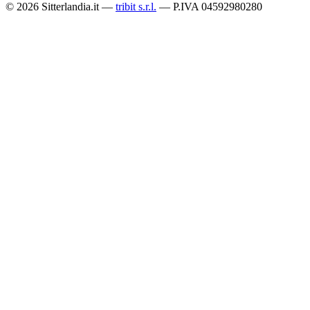
© 2026 Sitterlandia.it —
tribit s.r.l.
— P.IVA 04592980280