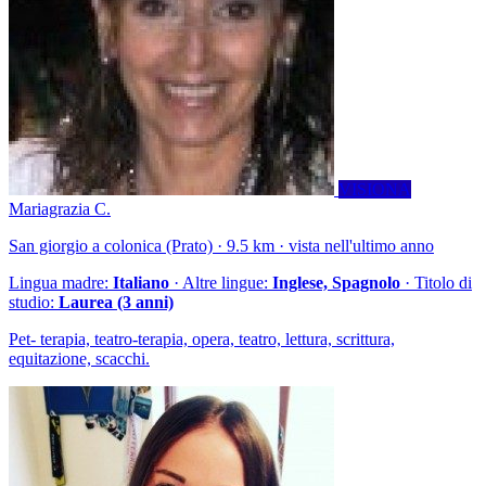
VISIONA
Mariagrazia C.
San giorgio a colonica (Prato) · 9.5 km · vista nell'ultimo anno
Lingua madre:
Italiano
· Altre lingue:
Inglese, Spagnolo
· Titolo di
studio:
Laurea (3 anni)
Pet- terapia, teatro-terapia, opera, teatro, lettura, scrittura,
equitazione, scacchi.