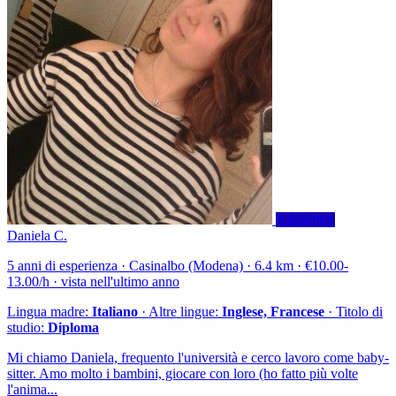
VISIONA
Daniela C.
5 anni di esperienza · Casinalbo (Modena) · 6.4 km · €10.00-
13.00/h · vista nell'ultimo anno
Lingua madre:
Italiano
· Altre lingue:
Inglese, Francese
· Titolo di
studio:
Diploma
Mi chiamo Daniela, frequento l'università e cerco lavoro come baby-
sitter. Amo molto i bambini, giocare con loro (ho fatto più volte
l'anima...