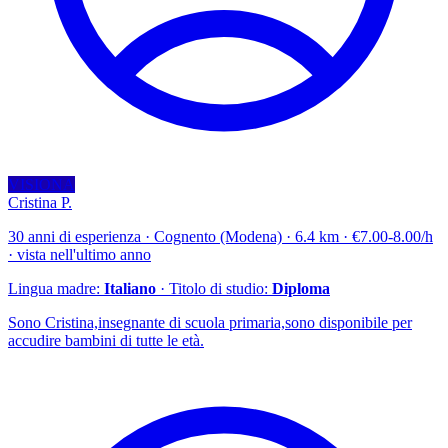
VISIONA
Cristina P.
30 anni di esperienza · Cognento (Modena) · 6.4 km · €7.00-8.00/h
· vista nell'ultimo anno
Lingua madre:
Italiano
· Titolo di studio:
Diploma
Sono Cristina,insegnante di scuola primaria,sono disponibile per
accudire bambini di tutte le età.