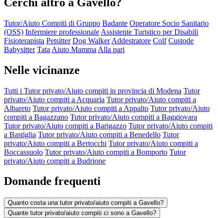
Cerchi altro a Gavello?
Tutor/Aiuto Compiti di Gruppo
Badante
Operatore Socio Sanitario
(OSS)
Infermiere professionale
Assistente Turistico per Disabili
Fisioterapista
Petsitter
Dog Walker
Addestratore
Colf
Custode
Babysitter
Tata
Aiuto Mamma
Alla pari
Nelle vicinanze
Tutti i Tutor privato/Aiuto compiti in provincia di Modena
Tutor
privato/Aiuto compiti a Acquaria
Tutor privato/Aiuto compiti a
Albareto
Tutor privato/Aiuto compiti a Appalto
Tutor privato/Aiuto
compiti a Bagazzano
Tutor privato/Aiuto compiti a Baggiovara
Tutor privato/Aiuto compiti a Barigazzo
Tutor privato/Aiuto compiti
a Bastiglia
Tutor privato/Aiuto compiti a Benedello
Tutor
privato/Aiuto compiti a Bertocchi
Tutor privato/Aiuto compiti a
Boccassuolo
Tutor privato/Aiuto compiti a Bomporto
Tutor
privato/Aiuto compiti a Budrione
Domande frequenti
Quanto costa una tutor privato/aiuto compiti a Gavello?
Quante tutor privato/aiuto compiti ci sono a Gavello?