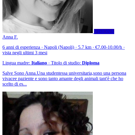
VISIONA
Anna F.
6 anni di esperienza · Napoli (Napoli) · 5.7 km · €7.00-10.00/h ·
vista negli ultimi 3 mesi
Lingua madre:
Italiano
· Titolo di studio:
Diploma
Salve Sono Anna.Una studentessa universitaria,sono una persona
vivacee paziente e sono tanto amante degli animali tant'è che ho
scelto di es...