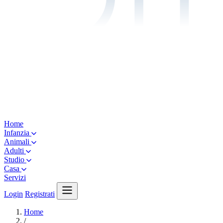
Home
Infanzia
Animali
Adulti
Studio
Casa
Servizi
Login
Registrati
Home
/