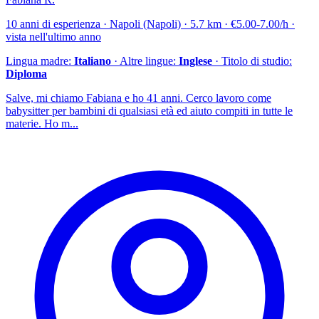
10 anni di esperienza · Napoli (Napoli) · 5.7 km · €5.00-7.00/h ·
vista nell'ultimo anno
Lingua madre:
Italiano
· Altre lingue:
Inglese
· Titolo di studio:
Diploma
Salve, mi chiamo Fabiana e ho 41 anni. Cerco lavoro come
babysitter per bambini di qualsiasi età ed aiuto compiti in tutte le
materie. Ho m...