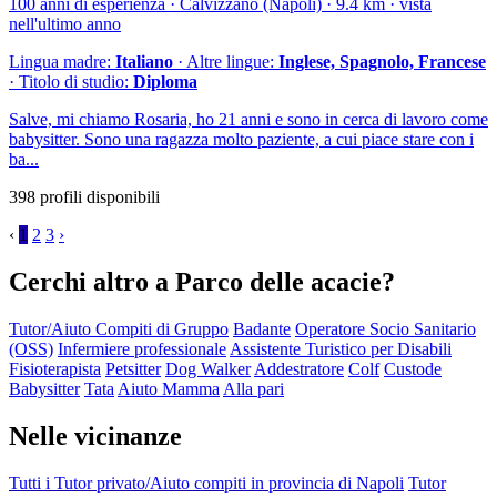
100 anni di esperienza · Calvizzano (Napoli) · 9.4 km · vista
nell'ultimo anno
Lingua madre:
Italiano
· Altre lingue:
Inglese, Spagnolo, Francese
· Titolo di studio:
Diploma
Salve, mi chiamo Rosaria, ho 21 anni e sono in cerca di lavoro come
babysitter. Sono una ragazza molto paziente, a cui piace stare con i
ba...
398 profili disponibili
‹
1
2
3
›
Cerchi altro a Parco delle acacie?
Tutor/Aiuto Compiti di Gruppo
Badante
Operatore Socio Sanitario
(OSS)
Infermiere professionale
Assistente Turistico per Disabili
Fisioterapista
Petsitter
Dog Walker
Addestratore
Colf
Custode
Babysitter
Tata
Aiuto Mamma
Alla pari
Nelle vicinanze
Tutti i Tutor privato/Aiuto compiti in provincia di Napoli
Tutor