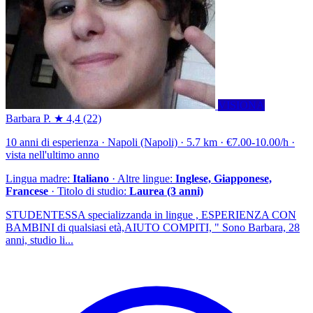
VISIONA
Barbara P.
★ 4,4
(22)
10 anni di esperienza · Napoli (Napoli) · 5.7 km · €7.00-10.00/h ·
vista nell'ultimo anno
Lingua madre:
Italiano
· Altre lingue:
Inglese, Giapponese,
Francese
· Titolo di studio:
Laurea (3 anni)
STUDENTESSA specializzanda in lingue , ESPERIENZA CON
BAMBINI di qualsiasi età,AIUTO COMPITI, " Sono Barbara, 28
anni, studio li...