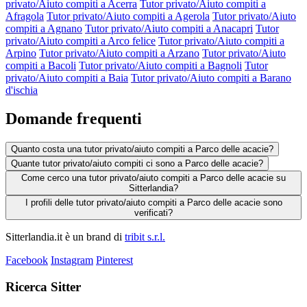
privato/Aiuto compiti a Acerra
Tutor privato/Aiuto compiti a
Afragola
Tutor privato/Aiuto compiti a Agerola
Tutor privato/Aiuto
compiti a Agnano
Tutor privato/Aiuto compiti a Anacapri
Tutor
privato/Aiuto compiti a Arco felice
Tutor privato/Aiuto compiti a
Arpino
Tutor privato/Aiuto compiti a Arzano
Tutor privato/Aiuto
compiti a Bacoli
Tutor privato/Aiuto compiti a Bagnoli
Tutor
privato/Aiuto compiti a Baia
Tutor privato/Aiuto compiti a Barano
d'ischia
Domande frequenti
Quanto costa una tutor privato/aiuto compiti a Parco delle acacie?
Quante tutor privato/aiuto compiti ci sono a Parco delle acacie?
Come cerco una tutor privato/aiuto compiti a Parco delle acacie su
Sitterlandia?
I profili delle tutor privato/aiuto compiti a Parco delle acacie sono
verificati?
Sitterlandia.it è un brand di
tribit s.r.l.
Facebook
Instagram
Pinterest
Ricerca Sitter