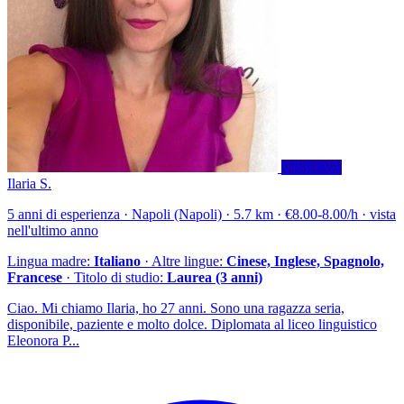
VISIONA
Ilaria S.
5 anni di esperienza · Napoli (Napoli) · 5.7 km · €8.00-8.00/h · vista
nell'ultimo anno
Lingua madre:
Italiano
· Altre lingue:
Cinese, Inglese, Spagnolo,
Francese
· Titolo di studio:
Laurea (3 anni)
Ciao. Mi chiamo Ilaria, ho 27 anni. Sono una ragazza seria,
disponibile, paziente e molto dolce. Diplomata al liceo linguistico
Eleonora P...