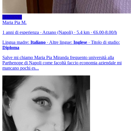
VISIONA
Maria Pia M.
1 anni di esperienza · Arzano (Napoli) · 5.4 km · €6.00-8.00/h
Lingua madre:
Italiano
· Altre lingue:
Inglese
· Titolo di studio:
Diploma
Salve mi chiamo Maria Pia Miranda frequento università alla
Parthenope di Napoli come facoltà faccio economia aziendale mi
mancano pochi es...