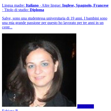
Lingua madre:
Italiano
· Altre lingue:
Inglese, Spagnolo, Francese
· Titolo di studio:
Diploma
Salve, sono una studentessa universitaria di 19 anni. I bambini sono
una mia grande passione per questo ho lavorato per tre anni in un
centr...
VISIONA
Fabiana R.