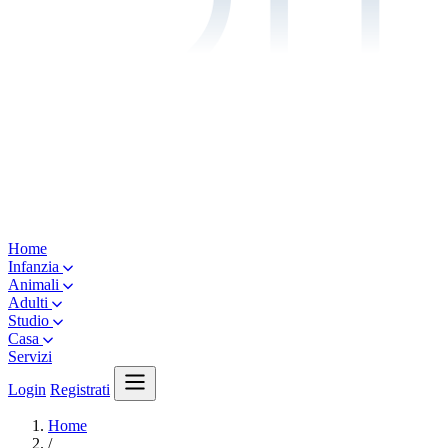
Home
Infanzia
Animali
Adulti
Studio
Casa
Servizi
Login
Registrati
Home
/