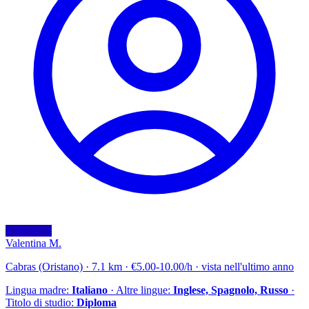
VISIONA
Valentina M.
Cabras (Oristano) · 7.1 km · €5.00-10.00/h · vista nell'ultimo anno
Lingua madre:
Italiano
· Altre lingue:
Inglese, Spagnolo, Russo
·
Titolo di studio:
Diploma