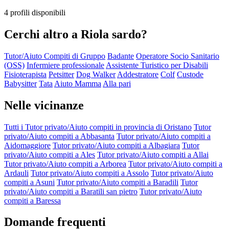
4 profili disponibili
Cerchi altro a Riola sardo?
Tutor/Aiuto Compiti di Gruppo
Badante
Operatore Socio Sanitario
(OSS)
Infermiere professionale
Assistente Turistico per Disabili
Fisioterapista
Petsitter
Dog Walker
Addestratore
Colf
Custode
Babysitter
Tata
Aiuto Mamma
Alla pari
Nelle vicinanze
Tutti i Tutor privato/Aiuto compiti in provincia di Oristano
Tutor
privato/Aiuto compiti a Abbasanta
Tutor privato/Aiuto compiti a
Aidomaggiore
Tutor privato/Aiuto compiti a Albagiara
Tutor
privato/Aiuto compiti a Ales
Tutor privato/Aiuto compiti a Allai
Tutor privato/Aiuto compiti a Arborea
Tutor privato/Aiuto compiti a
Ardauli
Tutor privato/Aiuto compiti a Assolo
Tutor privato/Aiuto
compiti a Asuni
Tutor privato/Aiuto compiti a Baradili
Tutor
privato/Aiuto compiti a Baratili san pietro
Tutor privato/Aiuto
compiti a Baressa
Domande frequenti