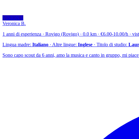
VISIONA
Veronica B.
1 anni di esperienza · Rovigo (Rovigo) · 0.0 km · €6.00-10.00/h · vist
Lingua madre:
Italiano
· Altre lingue:
Inglese
· Titolo di studio:
Laure
Sono capo scout da 6 anni, amo la musica e canto in gruppo, mi piace 