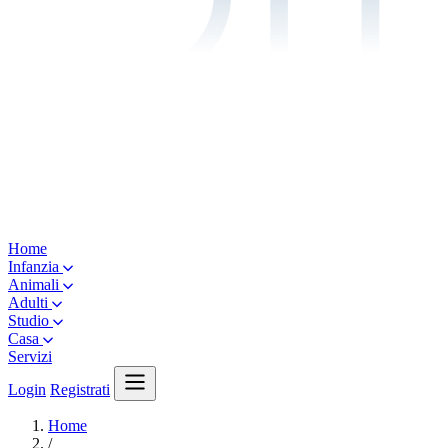
Home
Infanzia
Animali
Adulti
Studio
Casa
Servizi
Login
Registrati
Home
/