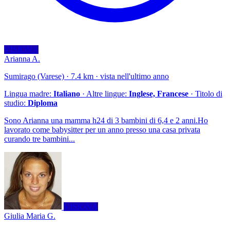
VISIONA
Arianna A.
Sumirago (Varese) · 7.4 km · vista nell'ultimo anno
Lingua madre:
Italiano
· Altre lingue:
Inglese, Francese
· Titolo di
studio:
Diploma
Sono Arianna una mamma h24 di 3 bambini di 6,4 e 2 anni.Ho
lavorato come babysitter per un anno presso una casa privata
curando tre bambini...
VISIONA
Giulia Maria G.