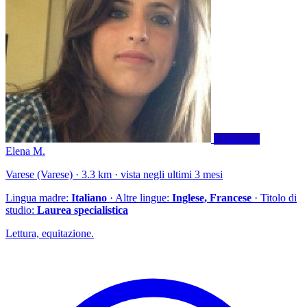
VISIONA
Elena M.
Varese (Varese) · 3.3 km · vista negli ultimi 3 mesi
Lingua madre:
Italiano
· Altre lingue:
Inglese, Francese
· Titolo di
studio:
Laurea specialistica
Lettura, equitazione.