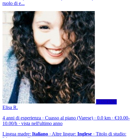
ruolo di e...
VISIONA
Elisa R.
4 anni di esperienza · Cuasso al piano (Varese) · 0.0 km · €10.00-
10.00/h · vista nell'ultimo anno
Lingua madre:
Italiano
· Altre lingue:
Inglese
· Titolo di studio: