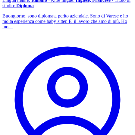
Lingua madre:
Italiano
· Altre lingue:
Inglese, Francese
· Titolo di
studio:
Diploma
Buongiorno, sono diplomata perito aziendale. Sono di Varese e ho
molta esperienza come baby-sitter. E' il lavoro che amo di più. Ho
mol...