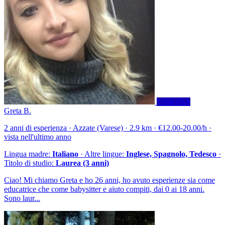
VISIONA
Greta B.
2 anni di esperienza · Azzate (Varese) · 2.9 km · €12.00-20.00/h ·
vista nell'ultimo anno
Lingua madre:
Italiano
· Altre lingue:
Inglese, Spagnolo, Tedesco
·
Titolo di studio:
Laurea (3 anni)
Ciao! Mi chiamo Greta e ho 26 anni, ho avuto esperienze sia come
educatrice che come babysitter e aiuto compiti, dai 0 ai 18 anni.
Sono laur...