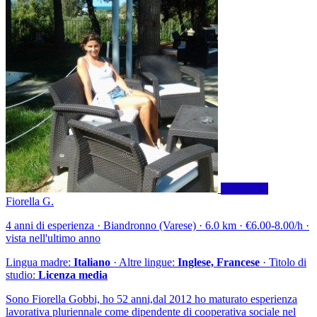
VISIONA
Fiorella G.
4 anni di esperienza · Biandronno (Varese) · 6.0 km · €6.00-8.00/h ·
vista nell'ultimo anno
Lingua madre:
Italiano
· Altre lingue:
Inglese, Francese
· Titolo di
studio:
Licenza media
Sono Fiorella Gobbi, ho 52 anni,dal 2012 ho maturato esperienza
lavorativa pluriennale come dipendente di cooperativa sociale nel