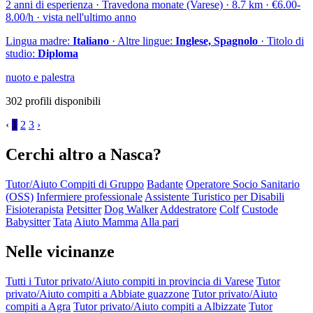
2 anni di esperienza · Travedona monate (Varese) · 8.7 km · €6.00-
8.00/h · vista nell'ultimo anno
Lingua madre:
Italiano
· Altre lingue:
Inglese, Spagnolo
· Titolo di
studio:
Diploma
nuoto e palestra
302 profili disponibili
‹
1
2
3
›
Cerchi altro a Nasca?
Tutor/Aiuto Compiti di Gruppo
Badante
Operatore Socio Sanitario
(OSS)
Infermiere professionale
Assistente Turistico per Disabili
Fisioterapista
Petsitter
Dog Walker
Addestratore
Colf
Custode
Babysitter
Tata
Aiuto Mamma
Alla pari
Nelle vicinanze
Tutti i Tutor privato/Aiuto compiti in provincia di Varese
Tutor
privato/Aiuto compiti a Abbiate guazzone
Tutor privato/Aiuto
compiti a Agra
Tutor privato/Aiuto compiti a Albizzate
Tutor