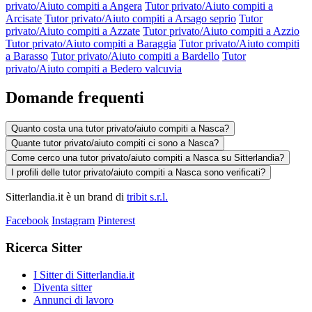
privato/Aiuto compiti a Angera
Tutor privato/Aiuto compiti a
Arcisate
Tutor privato/Aiuto compiti a Arsago seprio
Tutor
privato/Aiuto compiti a Azzate
Tutor privato/Aiuto compiti a Azzio
Tutor privato/Aiuto compiti a Baraggia
Tutor privato/Aiuto compiti
a Barasso
Tutor privato/Aiuto compiti a Bardello
Tutor
privato/Aiuto compiti a Bedero valcuvia
Domande frequenti
Quanto costa una tutor privato/aiuto compiti a Nasca?
Quante tutor privato/aiuto compiti ci sono a Nasca?
Come cerco una tutor privato/aiuto compiti a Nasca su Sitterlandia?
I profili delle tutor privato/aiuto compiti a Nasca sono verificati?
Sitterlandia.it è un brand di
tribit s.r.l.
Facebook
Instagram
Pinterest
Ricerca Sitter
I Sitter di Sitterlandia.it
Diventa sitter
Annunci di lavoro