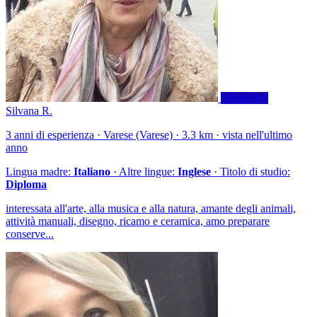
VISIONA
Silvana R.
3 anni di esperienza · Varese (Varese) · 3.3 km · vista nell'ultimo
anno
Lingua madre:
Italiano
· Altre lingue:
Inglese
· Titolo di studio:
Diploma
interessata all'arte, alla musica e alla natura, amante degli animali,
attività manuali, disegno, ricamo e ceramica, amo preparare
conserve...