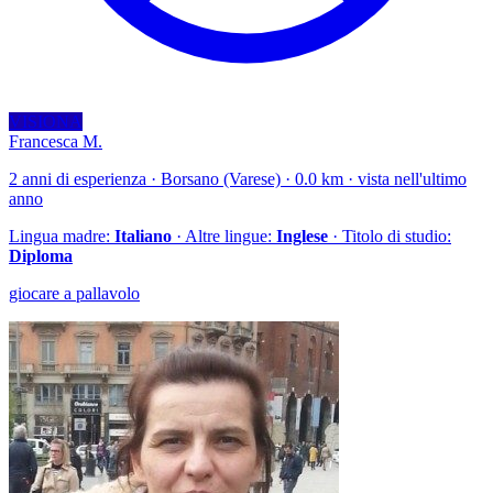
VISIONA
Francesca M.
2 anni di esperienza · Borsano (Varese) · 0.0 km · vista nell'ultimo
anno
Lingua madre:
Italiano
· Altre lingue:
Inglese
· Titolo di studio:
Diploma
giocare a pallavolo