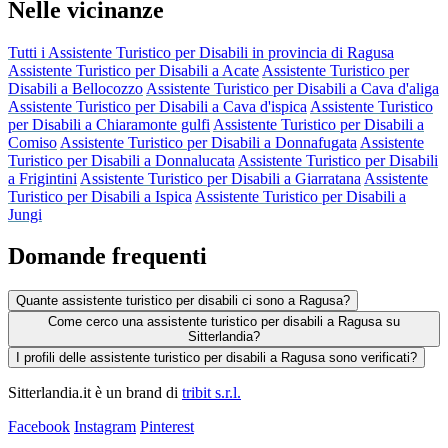
Nelle vicinanze
Tutti i Assistente Turistico per Disabili in provincia di Ragusa
Assistente Turistico per Disabili a Acate
Assistente Turistico per
Disabili a Bellocozzo
Assistente Turistico per Disabili a Cava d'aliga
Assistente Turistico per Disabili a Cava d'ispica
Assistente Turistico
per Disabili a Chiaramonte gulfi
Assistente Turistico per Disabili a
Comiso
Assistente Turistico per Disabili a Donnafugata
Assistente
Turistico per Disabili a Donnalucata
Assistente Turistico per Disabili
a Frigintini
Assistente Turistico per Disabili a Giarratana
Assistente
Turistico per Disabili a Ispica
Assistente Turistico per Disabili a
Jungi
Domande frequenti
Quante assistente turistico per disabili ci sono a Ragusa?
Come cerco una assistente turistico per disabili a Ragusa su
Sitterlandia?
I profili delle assistente turistico per disabili a Ragusa sono verificati?
Sitterlandia.it è un brand di
tribit s.r.l.
Facebook
Instagram
Pinterest