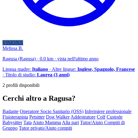
VISIONA
Melissa B.
Ragusa (Ragusa) · 0.0 km · vista nell'ultimo anno
Lingua madre:
Italiano
· Altre lingue:
Inglese, Spagnolo, Francese
· Titolo di studio:
Laurea (3 anni)
2 profili disponibili
Cerchi altro a Ragusa?
Badante
Operatore Socio Sanitario (OSS)
Infermiere professionale
Fisioterapista
Petsitter
Dog Walker
Addestratore
Colf
Custode
Babysitter
Tata
Aiuto Mamma
Alla pari
Tutor/Aiuto Compiti di
Gruppo
Tutor privato/Aiuto compiti