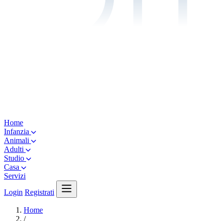
Home
Infanzia
Animali
Adulti
Studio
Casa
Servizi
Login
Registrati
Home
/