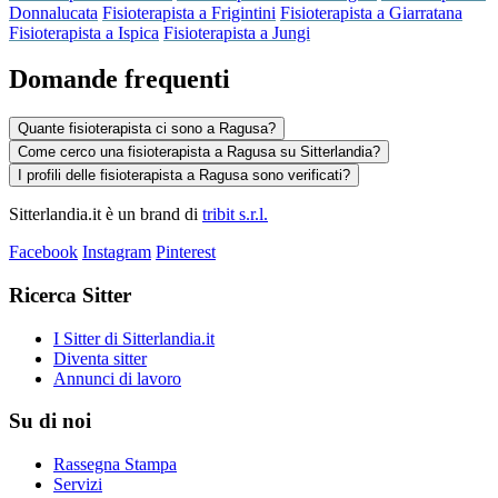
Donnalucata
Fisioterapista a Frigintini
Fisioterapista a Giarratana
Fisioterapista a Ispica
Fisioterapista a Jungi
Domande frequenti
Quante fisioterapista ci sono a Ragusa?
Come cerco una fisioterapista a Ragusa su Sitterlandia?
I profili delle fisioterapista a Ragusa sono verificati?
Sitterlandia.it è un brand di
tribit s.r.l.
Facebook
Instagram
Pinterest
Ricerca Sitter
I Sitter di Sitterlandia.it
Diventa sitter
Annunci di lavoro
Su di noi
Rassegna Stampa
Servizi