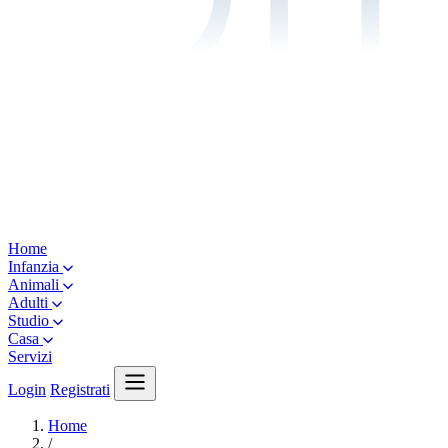
Home
Infanzia
Animali
Adulti
Studio
Casa
Servizi
Login
Registrati
Home
/