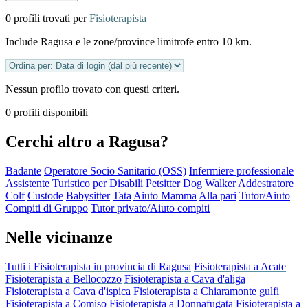
0 profili trovati per
Fisioterapista
Include Ragusa e le zone/province limitrofe entro 10 km.
Nessun profilo trovato con questi criteri.
0 profili disponibili
Cerchi altro a Ragusa?
Badante
Operatore Socio Sanitario (OSS)
Infermiere professionale
Assistente Turistico per Disabili
Petsitter
Dog Walker
Addestratore
Colf
Custode
Babysitter
Tata
Aiuto Mamma
Alla pari
Tutor/Aiuto
Compiti di Gruppo
Tutor privato/Aiuto compiti
Nelle vicinanze
Tutti i Fisioterapista in provincia di Ragusa
Fisioterapista a Acate
Fisioterapista a Bellocozzo
Fisioterapista a Cava d'aliga
Fisioterapista a Cava d'ispica
Fisioterapista a Chiaramonte gulfi
Fisioterapista a Comiso
Fisioterapista a Donnafugata
Fisioterapista a