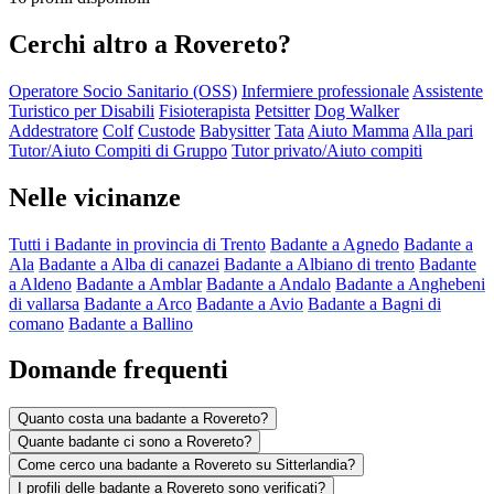
Cerchi altro a Rovereto?
Operatore Socio Sanitario (OSS)
Infermiere professionale
Assistente
Turistico per Disabili
Fisioterapista
Petsitter
Dog Walker
Addestratore
Colf
Custode
Babysitter
Tata
Aiuto Mamma
Alla pari
Tutor/Aiuto Compiti di Gruppo
Tutor privato/Aiuto compiti
Nelle vicinanze
Tutti i Badante in provincia di Trento
Badante a Agnedo
Badante a
Ala
Badante a Alba di canazei
Badante a Albiano di trento
Badante
a Aldeno
Badante a Amblar
Badante a Andalo
Badante a Anghebeni
di vallarsa
Badante a Arco
Badante a Avio
Badante a Bagni di
comano
Badante a Ballino
Domande frequenti
Quanto costa una badante a Rovereto?
Quante badante ci sono a Rovereto?
Come cerco una badante a Rovereto su Sitterlandia?
I profili delle badante a Rovereto sono verificati?