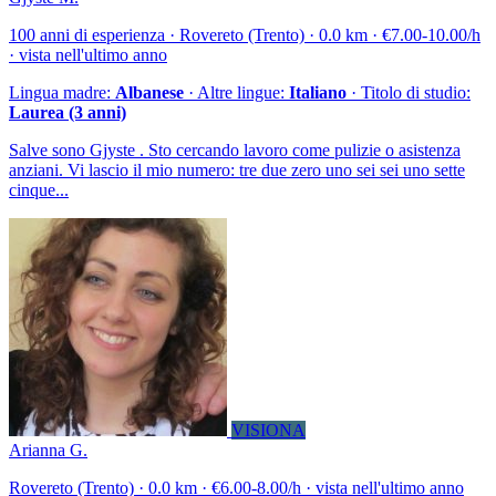
100 anni di esperienza · Rovereto (Trento) · 0.0 km · €7.00-10.00/h
· vista nell'ultimo anno
Lingua madre:
Albanese
· Altre lingue:
Italiano
· Titolo di studio:
Laurea (3 anni)
Salve sono Gjyste . Sto cercando lavoro come pulizie o asistenza
anziani. Vi lascio il mio numero: tre due zero uno sei sei uno sette
cinque...
VISIONA
Arianna G.
Rovereto (Trento) · 0.0 km · €6.00-8.00/h · vista nell'ultimo anno