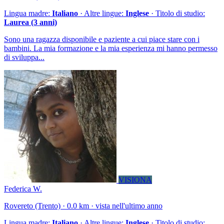
Lingua madre:
Italiano
· Altre lingue:
Inglese
· Titolo di studio:
Laurea (3 anni)
Sono una ragazza disponibile e paziente a cui piace stare con i
bambini. La mia formazione e la mia esperienza mi hanno permesso
di sviluppa...
VISIONA
Federica W.
Rovereto (Trento) · 0.0 km · vista nell'ultimo anno
Lingua madre:
Italiano
· Altre lingue:
Inglese
· Titolo di studio: