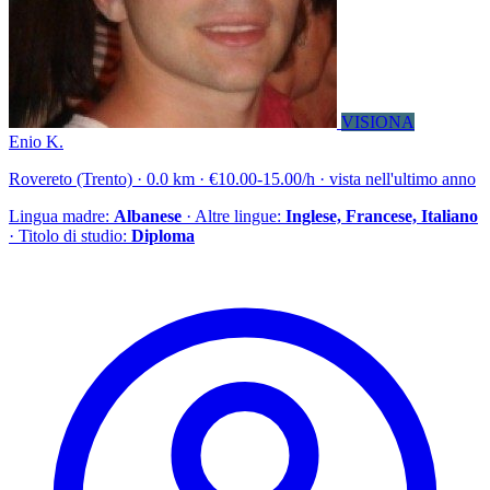
VISIONA
Enio K.
Rovereto (Trento) · 0.0 km · €10.00-15.00/h · vista nell'ultimo anno
Lingua madre:
Albanese
· Altre lingue:
Inglese, Francese, Italiano
· Titolo di studio:
Diploma