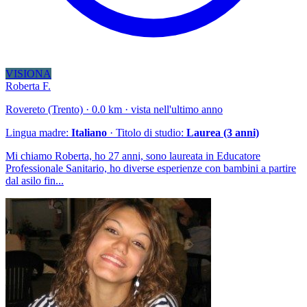
VISIONA
Roberta F.
Rovereto (Trento) · 0.0 km · vista nell'ultimo anno
Lingua madre:
Italiano
· Titolo di studio:
Laurea (3 anni)
Mi chiamo Roberta, ho 27 anni, sono laureata in Educatore
Professionale Sanitario, ho diverse esperienze con bambini a partire
dal asilo fin...