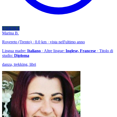
VISIONA
Marina B.
Rovereto (Trento) · 0.0 km · vista nell'ultimo anno
Lingua madre:
Italiano
· Altre lingue:
Inglese, Francese
· Titolo di
studio:
Diploma
danza, trekking, libri