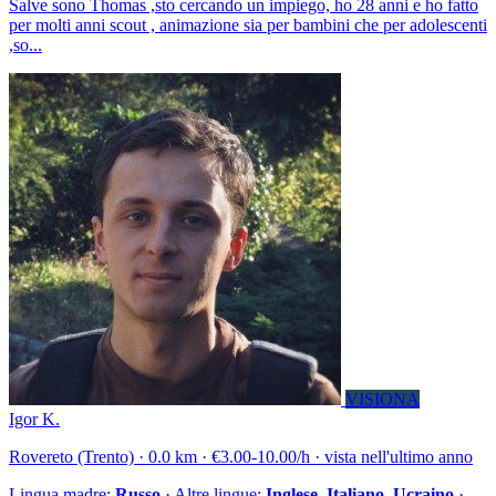
Salve sono Thomas ,sto cercando un impiego, ho 28 anni e ho fatto
per molti anni scout , animazione sia per bambini che per adolescenti
,so...
VISIONA
Igor K.
Rovereto (Trento) · 0.0 km · €3.00-10.00/h · vista nell'ultimo anno
Lingua madre:
Russo
· Altre lingue:
Inglese, Italiano, Ucraino
·