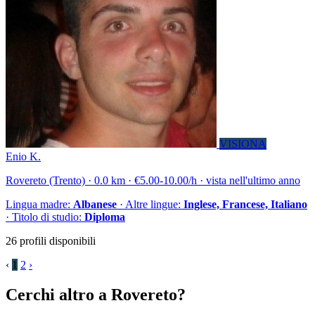
VISIONA
Enio K.
Rovereto (Trento) · 0.0 km · €5.00-10.00/h · vista nell'ultimo anno
Lingua madre:
Albanese
· Altre lingue:
Inglese, Francese, Italiano
· Titolo di studio:
Diploma
26 profili disponibili
‹
1
2
›
Cerchi altro a Rovereto?