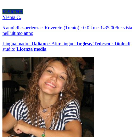
VISIONA
Ylenia C.
5 anni di esperienza · Rovereto (Trento) · 0.0 km · €-35.00/h · vista
nell'ultimo anno
Lingua madre:
Italiano
· Altre lingue:
Inglese, Tedesco
· Titolo di
studio:
Licenza media