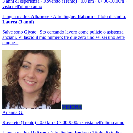
3 anni di esperienza · Rovereto (Trento) · 0.0 km · €7.00-10.00/h ·
vista nell'ultimo anno
Lingua madre:
Albanese
· Altre lingue:
Italiano
· Titolo di studio:
Laurea (3 anni)
Salve sono Gjyste . Sto cercando lavoro come pulizie o asistenza
anziani. Vi lascio il mio numero: tre due zero uno sei sei uno sette
cinque...
VISIONA
Arianna G.
Rovereto (Trento) · 0.0 km · €7.00-9.00/h · vista nell'ultimo anno
Lingua madre:
Italiano
· Altre lingue:
Inglese
· Titolo di studio: