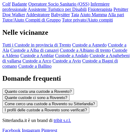
Colf
Badante
Operatore Socio Sanitario (OSS)
Infermiere
professionale
Assistente Turistico per Disabili
Fisioterapista
Petsitter
Dog Walker
Addestratore
Babysitter
Tata
Aiuto Mamma
Alla pari
Tutor/Aiuto Compiti di Gruppo
Tutor privato/Aiuto compiti
Nelle vicinanze
Tutti i Custode in provincia di Trento
Custode a Agnedo
Custode a
Ala
Custode a Alba di canazei
Custode a Albiano di trento
Custode
a Aldeno
Custode a Amblar
Custode a Andalo
Custode a Anghebeni
di vallarsa
Custode a Arco
Custode a Avio
Custode a Bagni di
comano
Custode a Ballino
Domande frequenti
Quanto costa una custode a Rovereto?
Quante custode ci sono a Rovereto?
Come cerco una custode a Rovereto su Sitterlandia?
I profili delle custode a Rovereto sono verificati?
Sitterlandia.it è un brand di
tribit s.r.l.
Facebook
Instagram
Pinterest