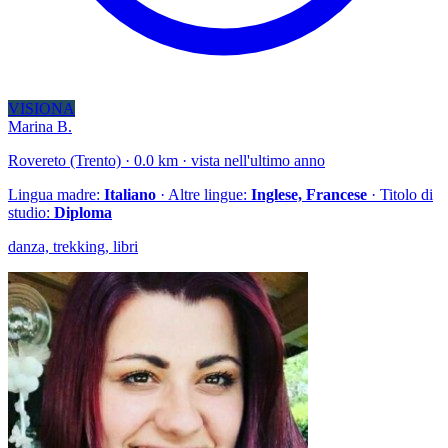
VISIONA
Marina B.
Rovereto (Trento) · 0.0 km · vista nell'ultimo anno
Lingua madre:
Italiano
· Altre lingue:
Inglese, Francese
· Titolo di
studio:
Diploma
danza, trekking, libri