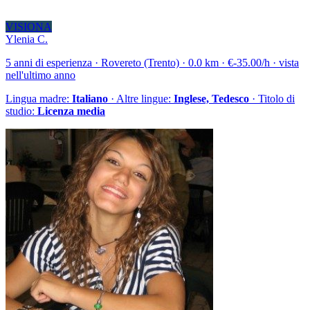
VISIONA
Ylenia C.
5 anni di esperienza · Rovereto (Trento) · 0.0 km · €-35.00/h · vista
nell'ultimo anno
Lingua madre:
Italiano
· Altre lingue:
Inglese, Tedesco
· Titolo di
studio:
Licenza media