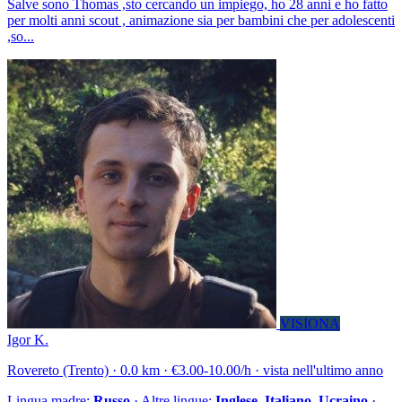
Salve sono Thomas ,sto cercando un impiego, ho 28 anni e ho fatto
per molti anni scout , animazione sia per bambini che per adolescenti
,so...
VISIONA
Igor K.
Rovereto (Trento) · 0.0 km · €3.00-10.00/h · vista nell'ultimo anno
Lingua madre:
Russo
· Altre lingue:
Inglese, Italiano, Ucraino
·