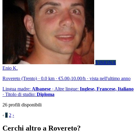
VISIONA
Enio K.
Rovereto (Trento) · 0.0 km · €5.00-10.00/h · vista nell'ultimo anno
Lingua madre:
Albanese
· Altre lingue:
Inglese, Francese, Italiano
· Titolo di studio:
Diploma
26 profili disponibili
‹
1
2
›
Cerchi altro a Rovereto?