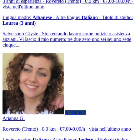
3 anni di esperienza · Rovereto (Trento) · 0.0 km · €7.00-10.00/h ·
vista nell'ultimo anno
Lingua madre:
Albanese
· Altre lingue:
Italiano
· Titolo di studio:
Laurea (3 anni)
Salve sono Gjyste . Sto cercando lavoro come pulizie o asistenza
anziani. Vi lascio il mio numero: tre due zero uno sei sei uno sette
cinque...
VISIONA
Arianna G.
Rovereto (Trento) · 0.0 km · €7.00-9.00/h · vista nell'ultimo anno
Lingua madre:
Italiano
· Altre lingue:
Inglese
· Titolo di studio: