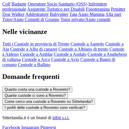
Colf
Badante
Operatore Socio Sanitario (OSS)
Infermiere
professionale
Assistente Turistico per Disabili
Fisioterapista
Petsitter
Dog Walker
Addestratore
Babysitter
Tata
Aiuto Mamma
Alla pari
Tutor/Aiuto Compiti di Gruppo
Tutor privato/Aiuto compiti
Nelle vicinanze
Tutti i Custode in provincia di Trento
Custode a Agnedo
Custode a
Ala
Custode a Alba di canazei
Custode a Albiano di trento
Custode
a Aldeno
Custode a Amblar
Custode a Andalo
Custode a Anghebeni
di vallarsa
Custode a Arco
Custode a Avio
Custode a Bagni di
comano
Custode a Ballino
Domande frequenti
Quanto costa una custode a Rovereto?
Quante custode ci sono a Rovereto?
Come cerco una custode a Rovereto su Sitterlandia?
I profili delle custode a Rovereto sono verificati?
Sitterlandia.it è un brand di
tribit s.r.l.
Facebook
Instagram
Pinterest