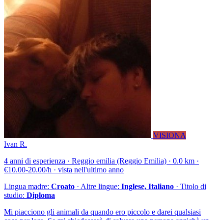
VISIONA
Ivan R.
4 anni di esperienza · Reggio emilia (Reggio Emilia) · 0.0 km ·
€10.00-20.00/h · vista nell'ultimo anno
Lingua madre:
Croato
· Altre lingue:
Inglese, Italiano
· Titolo di
studio:
Diploma
Mi piacciono gli animali da quando ero piccolo e darei qualsiasi