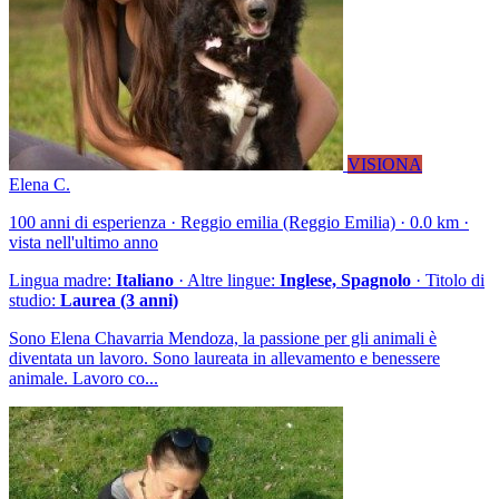
VISIONA
Elena C.
100 anni di esperienza · Reggio emilia (Reggio Emilia) · 0.0 km ·
vista nell'ultimo anno
Lingua madre:
Italiano
· Altre lingue:
Inglese, Spagnolo
· Titolo di
studio:
Laurea (3 anni)
Sono Elena Chavarria Mendoza, la passione per gli animali è
diventata un lavoro. Sono laureata in allevamento e benessere
animale. Lavoro co...