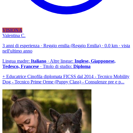
VISIONA
Valentina C.
3 anni di esperienza · Reggio emilia (Reggio Emilia) · 0.0 km · vista
nell'ultimo anno
Lingua madre:
Italiano
· Altre lingue:
Inglese, Giapponese,
Tedesco, Francese
· Titolo di studio:
Diploma
+ Educatrice Cinofila diplomata FICSS dal 2014 - Tecnico Mobility
Dog - Tecnico Prime Orme (Puppy Class) - Consulenze pre e p...