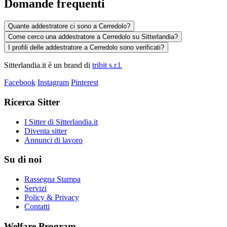
Domande frequenti
Quante addestratore ci sono a Cerredolo?
Come cerco una addestratore a Cerredolo su Sitterlandia?
I profili delle addestratore a Cerredolo sono verificati?
Sitterlandia.it è un brand di
tribit s.r.l.
Facebook
Instagram
Pinterest
Ricerca Sitter
I Sitter di Sitterlandia.it
Diventa sitter
Annunci di lavoro
Su di noi
Rassegna Stampa
Servizi
Policy & Privacy
Contatti
Welfare Program