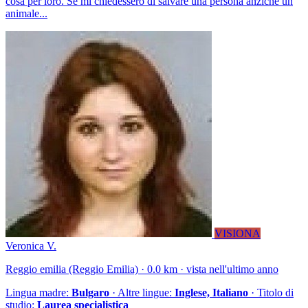
cosa per loro. Se mi chiedesserò di salvare una persona anzichè un
animale...
VISIONA
Veronica V.
Reggio emilia (Reggio Emilia) · 0.0 km · vista nell'ultimo anno
Lingua madre:
Bulgaro
· Altre lingue:
Inglese, Italiano
· Titolo di
studio:
Laurea specialistica