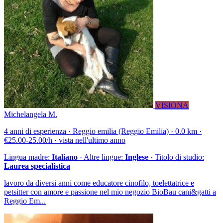
VISIONA
Michelangela M.
4 anni di esperienza · Reggio emilia (Reggio Emilia) · 0.0 km ·
€25.00-25.00/h · vista nell'ultimo anno
Lingua madre:
Italiano
· Altre lingue:
Inglese
· Titolo di studio:
Laurea specialistica
lavoro da diversi anni come educatore cinofilo, toelettatrice e
petsitter con amore e passione nel mio negozio BioBau cani&gatti a
Reggio Em...