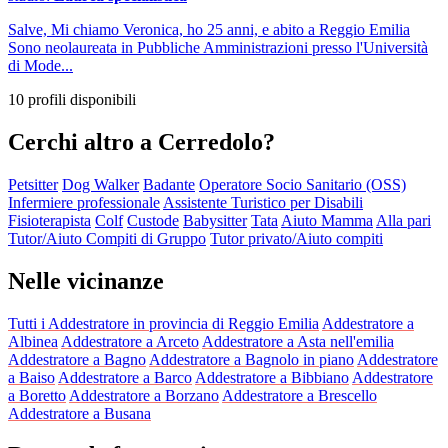
Salve, Mi chiamo Veronica, ho 25 anni, e abito a Reggio Emilia
Sono neolaureata in Pubbliche Amministrazioni presso l'Università
di Mode...
10 profili disponibili
Cerchi altro a Cerredolo?
Petsitter
Dog Walker
Badante
Operatore Socio Sanitario (OSS)
Infermiere professionale
Assistente Turistico per Disabili
Fisioterapista
Colf
Custode
Babysitter
Tata
Aiuto Mamma
Alla pari
Tutor/Aiuto Compiti di Gruppo
Tutor privato/Aiuto compiti
Nelle vicinanze
Tutti i Addestratore in provincia di Reggio Emilia
Addestratore a
Albinea
Addestratore a Arceto
Addestratore a Asta nell'emilia
Addestratore a Bagno
Addestratore a Bagnolo in piano
Addestratore
a Baiso
Addestratore a Barco
Addestratore a Bibbiano
Addestratore
a Boretto
Addestratore a Borzano
Addestratore a Brescello
Addestratore a Busana