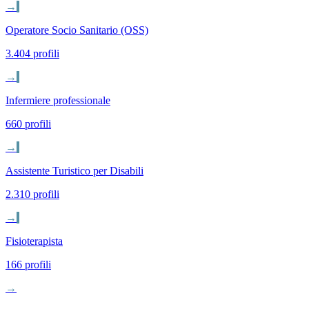
→
Operatore Socio Sanitario (OSS)
3.404 profili
→
Infermiere professionale
660 profili
→
Assistente Turistico per Disabili
2.310 profili
→
Fisioterapista
166 profili
→