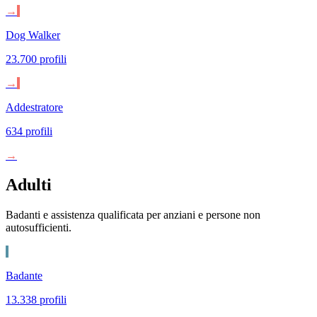
→
Dog Walker
23.700 profili
→
Addestratore
634 profili
→
Adulti
Badanti e assistenza qualificata per anziani e persone non
autosufficienti.
Badante
13.338 profili