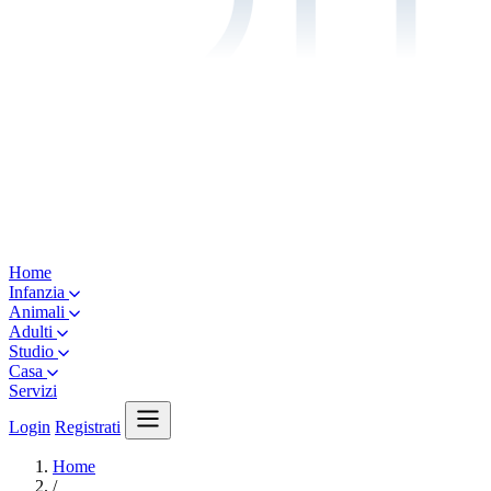
Home
Infanzia
Animali
Adulti
Studio
Casa
Servizi
Login
Registrati
Home
/