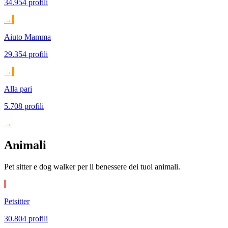
34.954 profili
→
Aiuto Mamma
29.354 profili
→
Alla pari
5.708 profili
→
Animali
Pet sitter e dog walker per il benessere dei tuoi animali.
Petsitter
30.804 profili