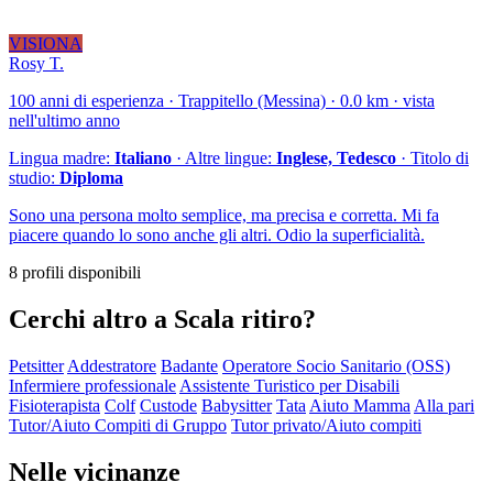
VISIONA
Rosy T.
100 anni di esperienza · Trappitello (Messina) · 0.0 km · vista
nell'ultimo anno
Lingua madre:
Italiano
· Altre lingue:
Inglese, Tedesco
· Titolo di
studio:
Diploma
Sono una persona molto semplice, ma precisa e corretta. Mi fa
piacere quando lo sono anche gli altri. Odio la superficialità.
8 profili disponibili
Cerchi altro a Scala ritiro?
Petsitter
Addestratore
Badante
Operatore Socio Sanitario (OSS)
Infermiere professionale
Assistente Turistico per Disabili
Fisioterapista
Colf
Custode
Babysitter
Tata
Aiuto Mamma
Alla pari
Tutor/Aiuto Compiti di Gruppo
Tutor privato/Aiuto compiti
Nelle vicinanze