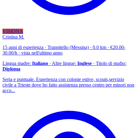
VISIONA
Cristina M.
15 anni di esperienza · Trappitello (Messina) · 0.0 km · €20.00-
30.00/h · vista nell'ultimo anno
Lingua madre:
Italiano
· Altre lingue:
Inglese
· Titolo di studio:
Diploma
Seria e puntuale. Esperienza con colonie estive, scouts,servizio
civile a Trieste dove ho fatto assistenza presso centro per minori non
acco...