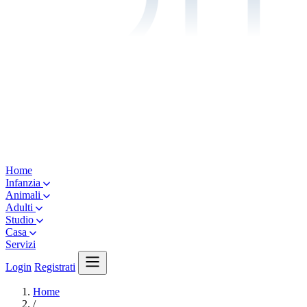
Home
Infanzia
Animali
Adulti
Studio
Casa
Servizi
Login
Registrati
Home
/