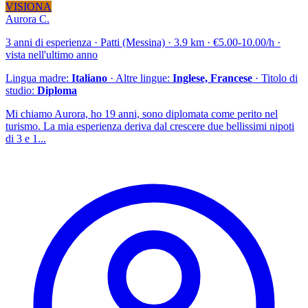
VISIONA
Aurora C.
3 anni di esperienza · Patti (Messina) · 3.9 km · €5.00-10.00/h ·
vista nell'ultimo anno
Lingua madre:
Italiano
· Altre lingue:
Inglese, Francese
· Titolo di
studio:
Diploma
Mi chiamo Aurora, ho 19 anni, sono diplomata come perito nel
turismo. La mia esperienza deriva dal crescere due bellissimi nipoti
di 3 e 1...