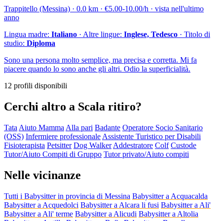
Trappitello (Messina) · 0.0 km · €5.00-10.00/h · vista nell'ultimo
anno
Lingua madre:
Italiano
· Altre lingue:
Inglese, Tedesco
· Titolo di
studio:
Diploma
Sono una persona molto semplice, ma precisa e corretta. Mi fa
piacere quando lo sono anche gli altri. Odio la superficialità.
12 profili disponibili
Cerchi altro a Scala ritiro?
Tata
Aiuto Mamma
Alla pari
Badante
Operatore Socio Sanitario
(OSS)
Infermiere professionale
Assistente Turistico per Disabili
Fisioterapista
Petsitter
Dog Walker
Addestratore
Colf
Custode
Tutor/Aiuto Compiti di Gruppo
Tutor privato/Aiuto compiti
Nelle vicinanze
Tutti i Babysitter in provincia di Messina
Babysitter a Acquacalda
Babysitter a Acquedolci
Babysitter a Alcara li fusi
Babysitter a Ali'
Babysitter a Ali' terme
Babysitter a Alicudi
Babysitter a Altolia