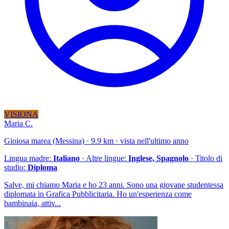
VISIONA
Maria C.
Gioiosa marea (Messina) · 9.9 km · vista nell'ultimo anno
Lingua madre:
Italiano
· Altre lingue:
Inglese, Spagnolo
· Titolo di
studio:
Diploma
Salve, mi chiamo Maria e ho 23 anni. Sono una giovane studentessa
diplomata in Grafica Pubblicitaria. Ho un'esperienza come
bambinaia, attiv...