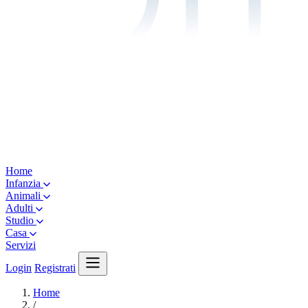
Home
Infanzia
Animali
Adulti
Studio
Casa
Servizi
Login
Registrati
Home
/